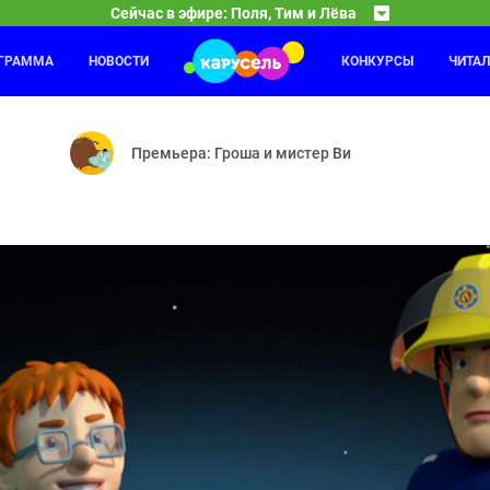
Сейчас в эфире: Поля, Тим и Лёва
ОГРАММА
НОВОСТИ
КОНКУРСЫ
ЧИТА
Ми-Ми-Мишки
22:00
23
итомцы — Суматоха на съёмочной площадке — Держим всё в себе 
Позитивное мышление — Кеша-новости — Пенная в
Премьера: Гроша и мистер Ви