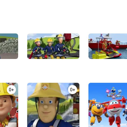
0+
0+