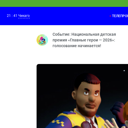
21
:
41
Чикаго
ТЕЛЕПР
Поля, Тим и Лёва
21:00
Мастер мини-гольфа — Воображаемые п
Событие: Национальная детская
премия «Главные герои — 2026»:
голосование начинается!