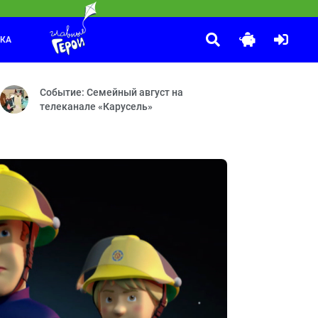
ЛКА
С добрым утром, малыши!
:00
— Нелепые танцы от души — Унесённые ветром — Космические пира
ечеринка — Молчанка — Лягушонок — Книжное дело — Распаковка 
Герои легендарной программы «Спокойной ночи, малыши!» теп
Событие: Семейный август на
телеканале «Карусель»