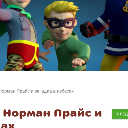
орман Прайс и загадка в небесах
 Норман Прайс и
СЛЕ
сах