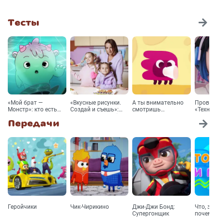
Тесты
«Мой брат —
«Вкусные рисунки.
А ты внимательно
Проверь
Монстр»: кто есть
Создай и съешь»:
смотришь
«Технол
кто в мультсериале?
каким будет твоё
мультсериал «Ум и
Передачи
идеальное блюдо?
Хрум»?
Геройчики
Чик-Чирикино
Джи-Джи Бонд:
Что, за
Супергонщик
почему