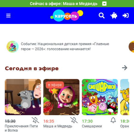
16:35
Смешарики
Сейчас в эфире: Маша и Медведь
Круги на траве — Пикник в сиреневых тонах — Званый
17:30
Оранжевая корова
Принц для Нюши — Двигатель прогресса — Как здорово
18:30
Средние века — Розыгрыш — Грабли — Робот — Сонные
Событие: Национальная детская премия «Главные
герои — 2026»: голосование начинается!
Сегодня в эфире
15:30
16:35
17:30
18:30
Приключения Пети
Маша и Медведь
Смешарики
Оранже
и Волка