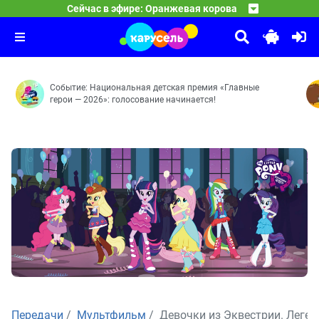
18:30
Спокойной ночи, малыши!
Сейчас в эфире: Оранжевая корова
Средние века — Розыгрыш — Грабли — Робот — Сонные
19:30
10 ЛЕТ ВОЛШЕБСТВА. Сказочный патруль
Передача «Спокойной ночи, малыши!» — уникальное явл
19:45
Волшебная ботаника — Страна саламандр — Пряничный
Событие: Национальная детская премия «Главные
герои — 2026»: голосование начинается!
Передачи
Мультфильм
Девочки из Эквестрии. Леген