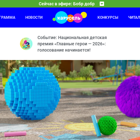
Сейчас в эфире: Бобр добр
ОГРАММА
НОВОСТИ
КОНКУРСЫ
ЧИТА
С добрым утром, малыши!
23:00
23
 — Похищение — Сладкоежка — Очки — Динозавр — День Рождения
Герои легендарной программы «Спокойной ночи, ма
Событие: Национальная детская
премия «Главные герои — 2026»:
голосование начинается!