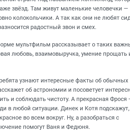
даже звёзд. Там живут маленькие человечки —
овно колокольчики. А так как они не любят си
разносится радостный звон и смех.
форме мультфильм рассказывает о таких важн
рвая любовь, взаимовыручка, умение прощать 
ребята узнают интересные факты об обычных
расскажет об астрономии и посоветует интерес
ить и соблюдать чистоту. А прекрасная Фрося 
ди в любой ситуации. Динек и Котя подскажут,
расное во всем вокруг. Ну, а разобраться с
лючение помогут Ваня и Федюня.