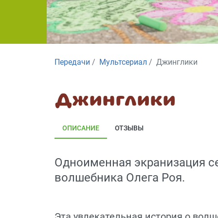
Передачи
Мультсериал
Джинглики
Джинглики
ОПИСАНИЕ
ОТЗЫВЫ
Одноименная экранизация се
волшебника Олега Роя.
Эта увлекательная история о волш