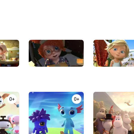
0+
0+