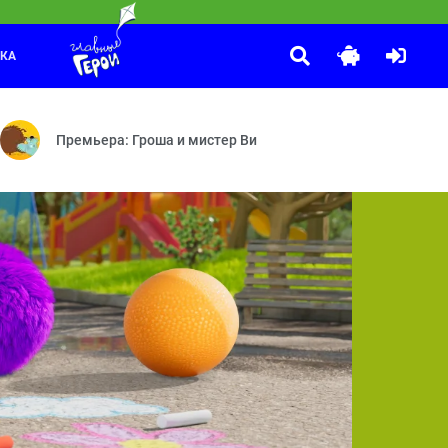
ЛКА
Маша и Медведь
:25
 — Игровая площадка — Фокус-покус
лыши!» теперь не только укладывают детей спать. Они с лёгкостью
Осторожно, ремонт! — Витамин роста — Новая метла — Сладк
Премьера: Гроша и мистер Ви