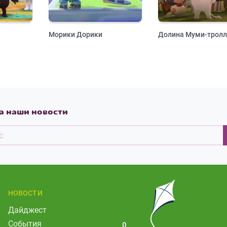
Морики Дорики
Долина Муми-тролл
а наши новости
НОВОСТИ
Дайджест
События