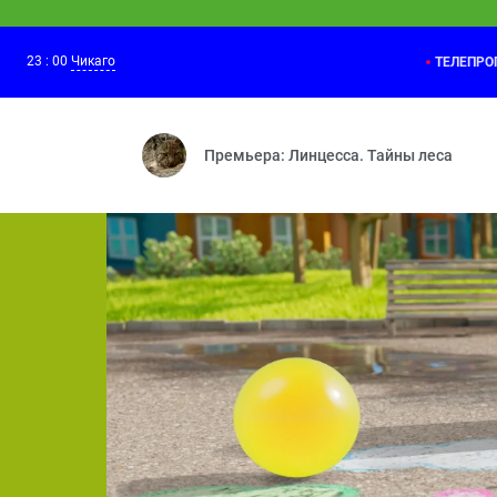
23
:
00
Чикаго
ТЕЛЕПР
Бобр добр
22:00
Летающий барсук — Мишень — Лунатик
Премьера: Линцесса. Тайны леса