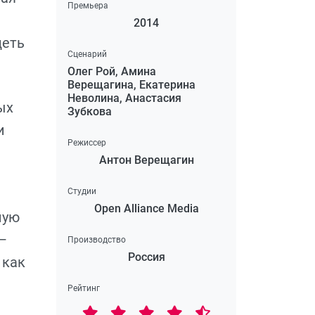
Премьера
2014
деть
Сценарий
Олег Рой, Амина
Верещагина, Екатерина
Неволина, Анастасия
ых
Зубкова
и
Режиссер
Антон Верещагин
Студии
Open Alliance Media
ную
—
Производство
Россия
 как
Рейтинг