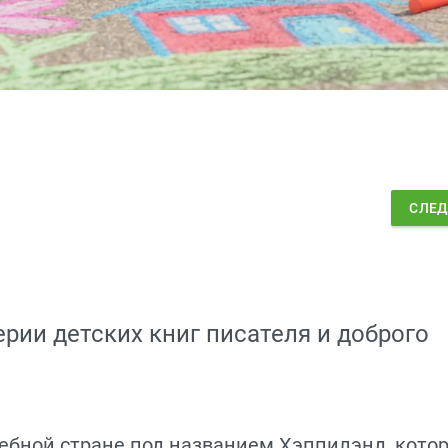
СЛЕ
рии детских книг писателя и доброго
ебной стране под названием Хэппилэнд, кото