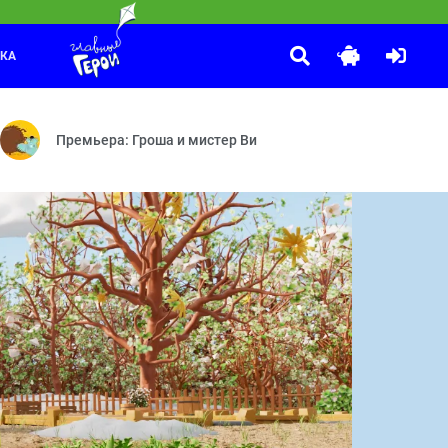
ЛКА
10 ЛЕТ ВОЛШЕБСТВА. Сказочный патруль
:00
а — Включаю грозу — Милалуна — Домик на колёсах — Секрет — Игр
м — Австралия — Некультурный — Играй, гармония! — Талисман — 
Новые герои — Сердце часов — Долгожданная встреча — Тай
Премьера: Гроша и мистер Ви