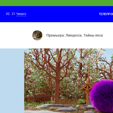
02
:
21
Чикаго
ТЕЛЕПР
Лунтик
01:30
Важное поручение — Кто тут самый-са
Премьера: Линцесса. Тайны леса