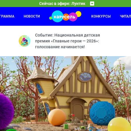
Сейчас в эфире: Лунтик
ОГРАММА
НОВОСТИ
КОНКУРСЫ
ЧИТА
Смешарики
03:00
04
мый? — Ценный подарок — Потеряшки — Угощение для друзей — Шляп
Рояль — Энергия храпа — Молочное пари — Анони
Событие: Национальная детская
премия «Главные герои — 2026»:
голосование начинается!