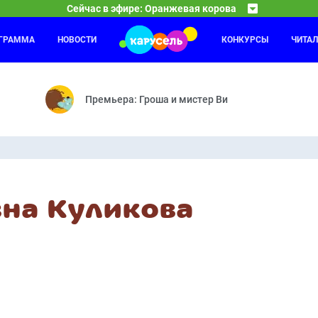
Сейчас в эфире: Оранжевая корова
ОГРАММА
НОВОСТИ
КОНКУРСЫ
ЧИТА
Спокойной ночи, малыши!
19:30
19
Робот — Сонные каникулы — Ярмарка — День ошибок — Моя няня —
Передача «Спокойной ночи, малыши!» — уникальное
Премьера: Гроша и мистер Ви
вна Куликова