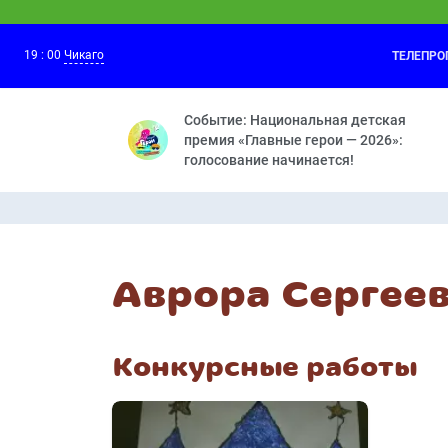
19
:
00
Чикаго
ТЕЛЕПР
Оранжевая корова
18:30
Средние века — Розыгрыш — Грабли — 
Событие: Национальная детская
премия «Главные герои — 2026»:
голосование начинается!
Аврора Сергее
Конкурсные работы