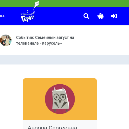
ЛКА
10 ЛЕТ ВОЛШЕБСТВА. Сказочный патруль
:45
 Непростая работа
 явление на телевидении. Программа существует с сентября 1964 г
Волшебная ботаника — Страна саламандр — Пряничный домик
Событие: Семейный август на
телеканале «Карусель»
Аврора Сергеевна