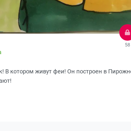
58
а
! В котором живут феи! Он построен в Пирожн
ают!