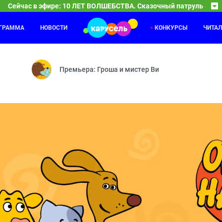
Сейчас в эфире: 10 ЛЕТ ВОЛШЕБСТВА. Сказочный патруль
ОГРАММА
НОВОСТИ
КОНКУРСЫ
ЧИТА
ый патруль
Поля, Тим и Лёва
21:00
22
др — Пряничный домик — Бон вояж! — Красавица и Чудовище — Хр
Мастер мини-гольфа — Воображаемые питомцы — С
Премьера: Гроша и мистер Ви