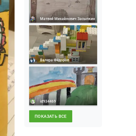
Матвей Михайлович Засыпкин
Валера Фёдоров
id934469
ПОКАЗАТЬ ВСЕ