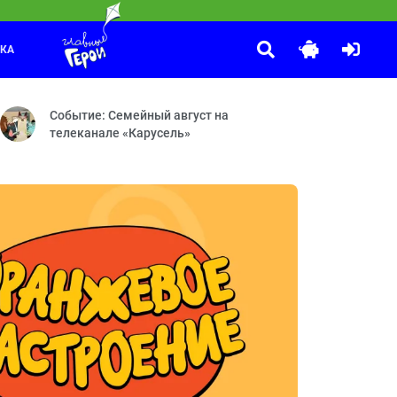
ЛКА
Маша и Медведь
:35
мины — Подводная лодка
частливой подкове — Дело о Последнем Викинге — Дело о Демиурге
Круги на траве — Пикник в сиреневых тонах — Званый гость
Событие: Семейный август на
телеканале «Карусель»