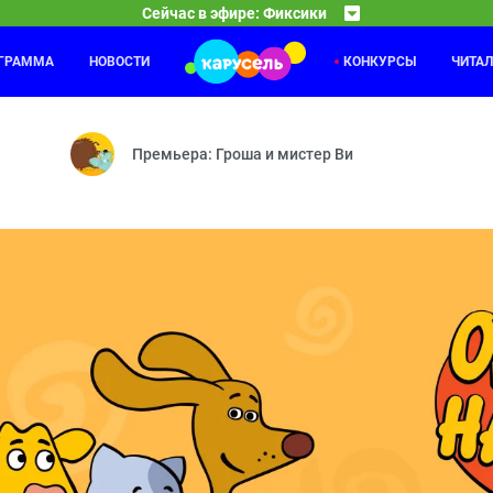
Сейчас в эфире: Фиксики
ОГРАММА
НОВОСТИ
КОНКУРСЫ
ЧИТА
Приключения Пети и Волка
15:30
16
з — Колесо — Микробы — Сито — Тренажёр — Зонтик — Утюг — Вита
Дело о Странниках в ночи — Дело о Кентавре и с
Премьера: Гроша и мистер Ви