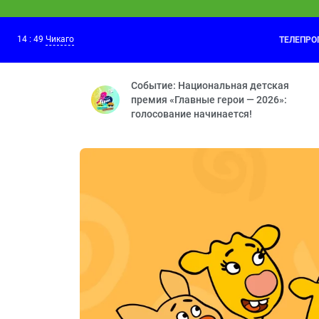
14
:
49
Чикаго
ТЕЛЕПР
Фиксики
14:20
Копия — Попугай — Телевизор — Унита
Событие: Национальная детская
премия «Главные герои — 2026»:
голосование начинается!