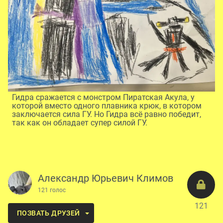
Гидра сражается с монстром Пиратская Акула, у
которой вместо одного плавника крюк, в котором
заключается сила ГУ. Но Гидра всё равно победит,
так как он обладает супер силой ГУ.
Александр Юрьевич Климов
121 голос
121
ПОЗВАТЬ ДРУЗЕЙ