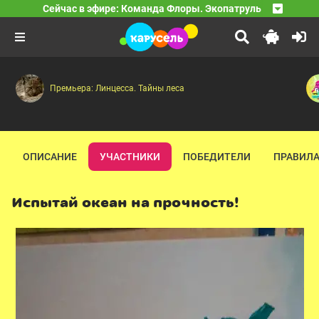
23:30
Сейчас в эфире: Команда Флоры. Экопатруль
Песенки Фортуны
Мусорщик — Грибное нашествие — Марсианское прикл
24:00
Команда Флоры. Экопатруль
Жвачка
24:05
Антифлорус — Нефтяноид
Премьера: Линцесса. Тайны леса
ОПИСАНИЕ
УЧАСТНИКИ
ПОБЕДИТЕЛИ
ПРАВИЛА
Испытай океан на прочность!