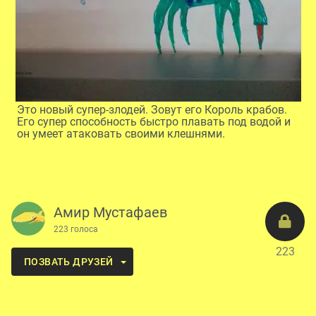
Это новый супер-злодей. Зовут его Король крабов.
Его супер способность быстро плавать под водой и
он умеет атаковать своими клешнями.
Амир Мустафаев
223 голоса
223
ПОЗВАТЬ ДРУЗЕЙ