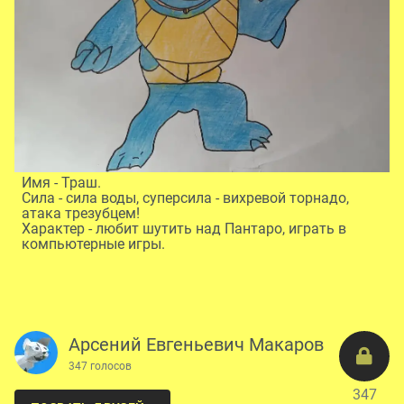
Имя - Траш.
Сила - сила воды, суперсила - вихревой торнадо,
атака трезубцем!
Характер - любит шутить над Пантаро, играть в
компьютерные игры.
Арсений Евгеньевич Макаров
347 голосов
347