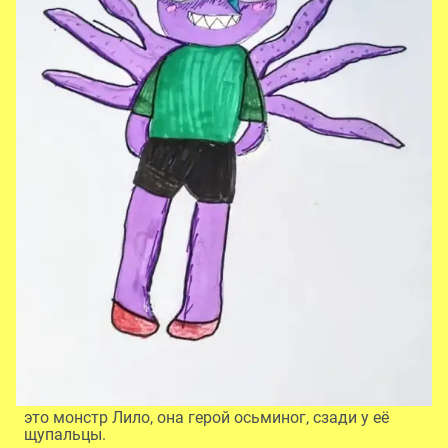
это монстр Лило, она герой осьминог, сзади у её
щупальцы.