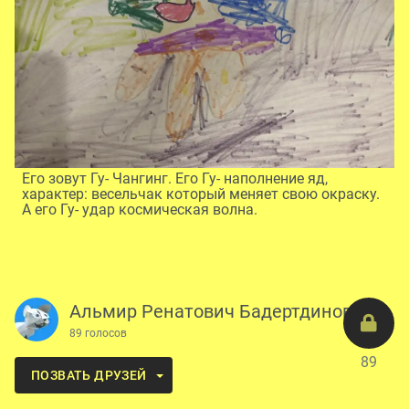
Его зовут Гу- Чангинг. Его Гу- наполнение яд,
характер: весельчак который меняет свою окраску.
А его Гу- удар космическая волна.
Альмир Ренатович Бадертдинов
89 голосов
89
ПОЗВАТЬ ДРУЗЕЙ