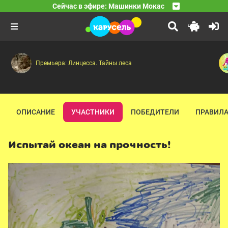
17:40
Машинки Мокас
Сейчас в эфире: Машинки Мокас
Лодочка
17:45
Машинки Мокас
Супер-трек — Железная дорога — Самая меткая машин
18:00
Муравейник
Премьера: Линцесса. Тайны леса
ОПИСАНИЕ
УЧАСТНИКИ
ПОБЕДИТЕЛИ
ПРАВИЛА
Испытай океан на прочность!