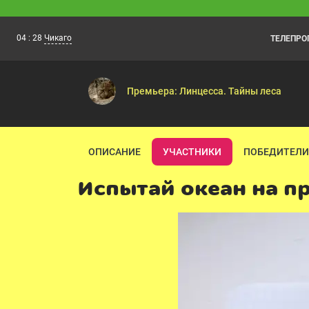
04
:
28
Чикаго
ТЕЛЕПР
Бумажки
04:10
Розовая клумба — Звёзд
Премьера: Линцесса. Тайны леса
ОПИСАНИЕ
УЧАСТНИКИ
ПОБЕДИТЕЛИ
Испытай океан на п