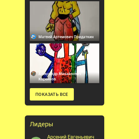
Матвей Артемович Придаткин
Александр Михайлович
Кореннов
ПОКАЗАТЬ ВСЕ
Лидеры
Арсений Евгеньевич