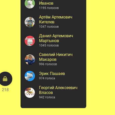
Иванов
1195 голосов
Артём Артемович
Кителев
1047 голосов
Данил Артемович
Мартынов
1045 голосов
Савелий Никитич
Макаров
996 голосов
Эрик Пашаев
974 голоса
Георгий Алексеевич
218
Власов
942 голоса