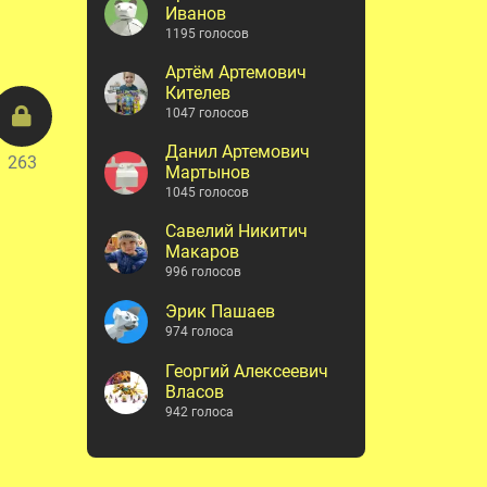
Иванов
1195 голосов
Артём Артемович
Кителев
1047 голосов
Данил Артемович
263
Мартынов
1045 голосов
Савелий Никитич
Макаров
996 голосов
Эрик Пашаев
974 голоса
Георгий Алексеевич
Власов
942 голоса