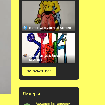
Матвей Артемович Придаткин
Александр Михайлович
Кореннов
ПОКАЗАТЬ ВСЕ
Лидеры
Арсений Евгеньевич