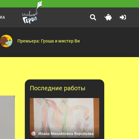
ЛКА
Каникулы Светофоровых
:30
— Где же Максик? — Считалка — Лесная прогулка — Ракета — ПДД —
Помните дружную семью Светофоровых? Они снова в деле, и н
Премьера: Гроша и мистер Ви
Последние работы
Илана Михайловна Воробьева