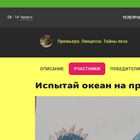
08
:
16
Чикаго
ТЕЛЕПР
У меня лапки
08:00
«У меня лапки» — это программа о дом
Премьера: Линцесса. Тайны леса
ОПИСАНИЕ
УЧАСТНИКИ
ПОБЕДИТЕЛИ
Испытай океан на п