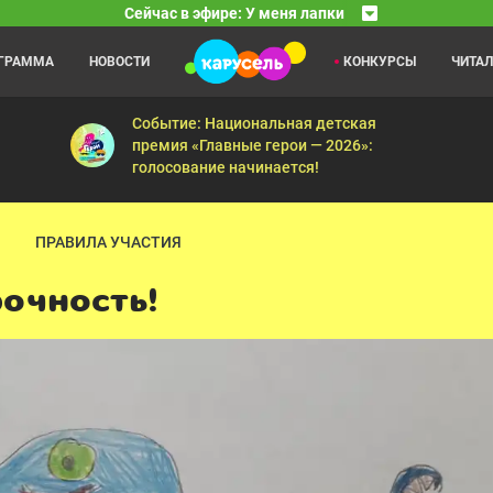
Сейчас в эфире: У меня лапки
ОГРАММА
НОВОСТИ
КОНКУРСЫ
ЧИТА
КОШЕЧКИ-СОБАЧКИ
08:20
09
ашних животных, их породах, видах, характере и привычках.
Эх, Мия-Мия — Новичок — Английский натюрморт 
Событие: Национальная детская
премия «Главные герои — 2026»:
голосование начинается!
ПРАВИЛА УЧАСТИЯ
рочность!