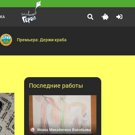
ЛКА
Маша и Медведь
:00
оплаватель — Герой в блестящих доспехах — Принц — Стоп, снято!
Мохнатые качели — Кое-кто в сапогах — Грязное дело — Бай
Премьера: Держи краба
Последние работы
Илана Михайловна Воробьева