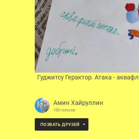
Гуджитсу Герактор. Атака - акваф
Амин Хайруллин
100 голосов
ПОЗВАТЬ ДРУЗЕЙ