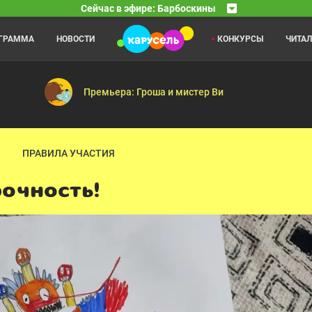
Сейчас в эфире: Барбоскины
ОГРАММА
НОВОСТИ
КОНКУРСЫ
ЧИТА
Каникулы Светофоровых
09:30
10
онанс — Тайное общество волшебников — Спасение Земли — Воздух
10 серия
Премьера: Гроша и мистер Ви
ПРАВИЛА УЧАСТИЯ
рочность!