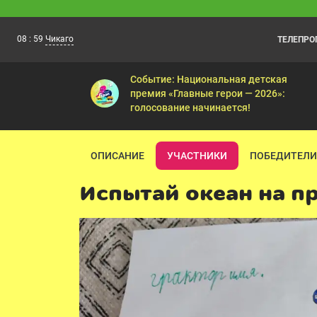
08
:
59
Чикаго
ТЕЛЕПР
Барбоскины
08:05
Перевоспитатели — Игры разума — Рез
Событие: Национальная детская
премия «Главные герои — 2026»:
голосование начинается!
ОПИСАНИЕ
УЧАСТНИКИ
ПОБЕДИТЕЛИ
Испытай океан на п