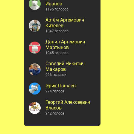
Иванов
1195 голосов
Артём Артемович
Кителев
1047 голосов
Данил Артемович
Мартынов
1045 голосов
Савелий Никитич
Макаров
996 голосов
Эрик Пашаев
974 голоса
Георгий Алексеевич
Власов
942 голоса