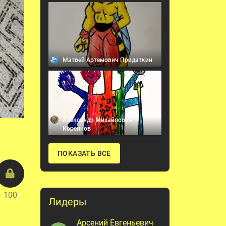
Матвей Артемович Придаткин
Александр Михайлович
Кореннов
ПОКАЗАТЬ ВСЕ
100
Лидеры
Арсений Евгеньевич