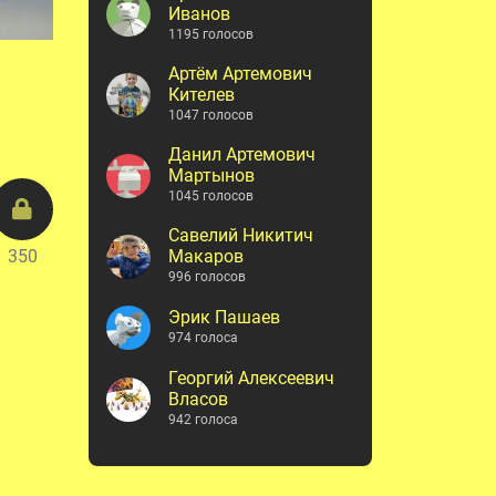
Иванов
1195 голосов
Артём Артемович
Кителев
1047 голосов
Данил Артемович
Мартынов
1045 голосов
Савелий Никитич
Макаров
350
996 голосов
Эрик Пашаев
974 голоса
Георгий Алексеевич
Власов
942 голоса