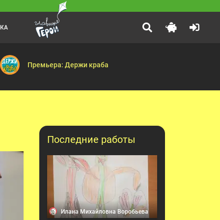
ЛКА
Ми-Ми-Мишки
:00
ек, не вари — Волшебная ботаника
т Лёва? — Великая регата — Страшная путаница — Перетягивание —
День рождения Вали — Плохой Валя — Мультик — Большой сек
Премьера: Держи краба
Последние работы
Илана Михайловна Воробьева