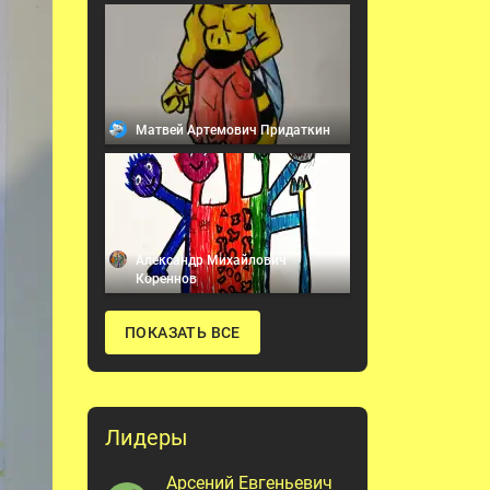
Матвей Артемович Придаткин
Александр Михайлович
Кореннов
ПОКАЗАТЬ ВСЕ
Лидеры
Арсений Евгеньевич