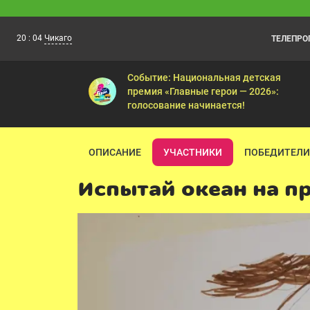
20
:
04
Чикаго
ТЕЛЕПР
10 ЛЕТ ВОЛШЕБСТВА. Сказочн
19:45
Долгие сборы — Тайна Лукоморья — Во
Событие: Национальная детская
премия «Главные герои — 2026»:
голосование начинается!
ОПИСАНИЕ
УЧАСТНИКИ
ПОБЕДИТЕЛИ
Испытай океан на п