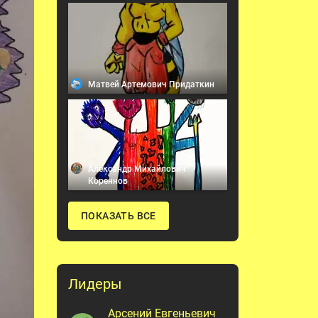
Матвей Артемович Придаткин
Александр Михайлович
Кореннов
ПОКАЗАТЬ ВСЕ
Лидеры
Арсений Евгеньевич