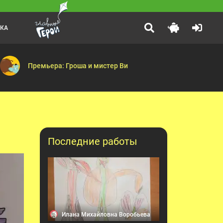
ЛКА
Принцесса и дракон
:25
олниеотвод — Машинист — Викинги — Ветряная мельница — Скафа
егаудон — Граф объедакула — Бесконечная каша — Сосискамен — 
Про принцессу Варвару, оказавшуюся в настоящей сказке.
Премьера: Гроша и мистер Ви
Последние работы
Илана Михайловна Воробьева