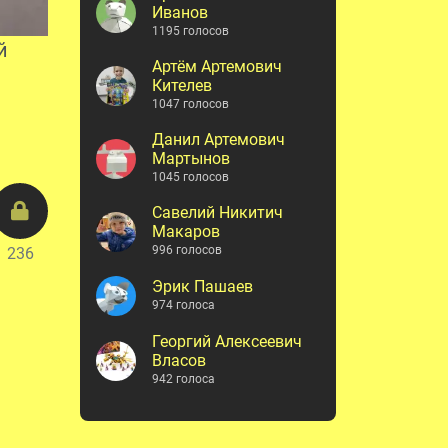
Иванов
1195 голосов
й
Артём Артемович
Кителев
1047 голосов
Данил Артемович
Мартынов
1045 голосов
Савелий Никитич
Макаров
996 голосов
236
Эрик Пашаев
974 голоса
Георгий Алексеевич
Власов
942 голоса