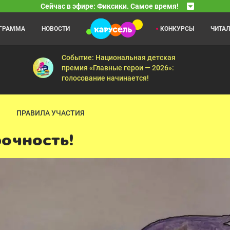
Сейчас в эфире: Фиксики. Самое время!
ОГРАММА
НОВОСТИ
КОНКУРСЫ
ЧИТА
Ум и Хрум
07:00
08
й — Диван — Ледниковый период — Шахта — Печатная машинка — М
Мини-Хрум — Мармеладный червь — Я крутой — М
Событие: Национальная детская
премия «Главные герои — 2026»:
голосование начинается!
ПРАВИЛА УЧАСТИЯ
рочность!