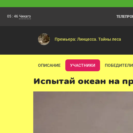
05
:
46
Чикаго
ТЕЛЕПР
Фиксики. Самое время!
04:40
Материя — Изобретение — Циолковски
Премьера: Линцесса. Тайны леса
ОПИСАНИЕ
УЧАСТНИКИ
ПОБЕДИТЕЛИ
Испытай океан на п