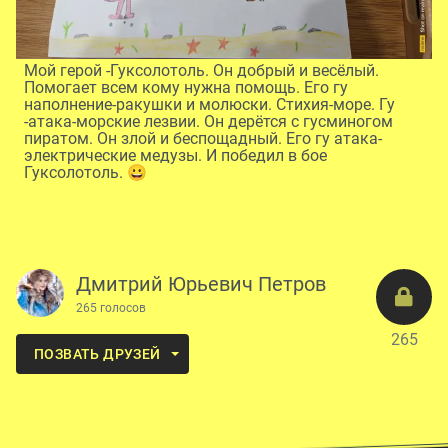
Мой герой -Гуксолотоль. Он добрый и весëлый.
Помогает всем кому нужна помощь. Его гу
наполнение-ракушки и молюски. Стихия-море. Гу
-атака-морские лезвии. Он дерëтся с гусминогом
пиратом. Он злой и беспощадный. Его гу атака-
электрические медузы. И победил в бое
Гуксолотоль. 😀
Дмитрий Юрьевич Петров
265 голосов
265
ПОЗВАТЬ ДРУЗЕЙ