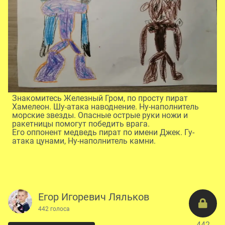
Знакомитесь Железный Гром, по просту пират
Хамелеон. Шу-атака наводнение. Ну-наполнитель
морские звезды. Опасные острые руки ножи и
ракетницы помогут победить врага.
Его оппонент медведь пират по имени Джек. Гу-
атака цунами, Ну-наполнитель камни.
Егор Игоревич Ляльков
442 голоса
442