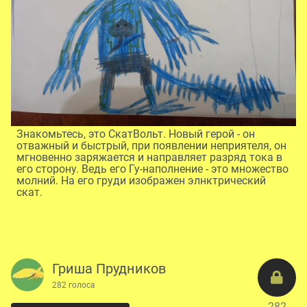
Знакомьтесь, это СкатВольт. Новый герой - он
отважный и быстрый, при появлении неприятеля, он
мгновенно заряжается и направляет разряд тока в
его сторону. Ведь его Гу-наполнение - это множество
молний. На его груди изображен элнктрический
скат.
Гриша Прудников
282 голоса
282