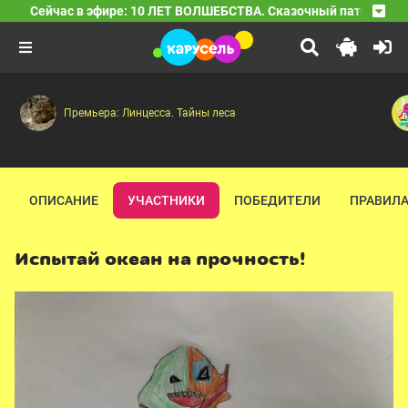
Сейчас в эфире: 10 ЛЕТ ВОЛШЕБСТВА. Сказочный патруль
10 ЛЕТ ВОЛШЕБСТВА. Сказочный патруль
04:00
Новые герои — Сердце часов — Долгожданная встреча
Премьера: Линцесса. Тайны леса
ОПИСАНИЕ
УЧАСТНИКИ
ПОБЕДИТЕЛИ
ПРАВИЛА
Испытай океан на прочность!