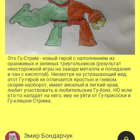
Это Гу-Стрим - новый герой с наполнением из
оранжевых и зеленых треугольников (результат
неосторожной игры на заводе металла и попадания
в чан с кислотой). Несмотря на устрашающий вид,
этот Гу-герой не отличается яростью и гневом,
скорее наоборот, имеет веселый и легкий нрав,
любит участвовать в любительских Гу-боях. НО если
кто-то нападет на него, ему не уйти от Гу-присоски и
Гу-клешни Стрима.
Эмир Бондарчук