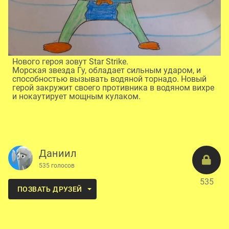
Нового героя зовут Star Strike.
Морская звезда Гу, обладает сильным ударом, и
способностью вызывать водяной торнадо. Новый
герой закружит своего противника в водяном вихре
и нокаутирует мощным кулаком.
Даниил
535 голосов
535
ПОЗВАТЬ ДРУЗЕЙ