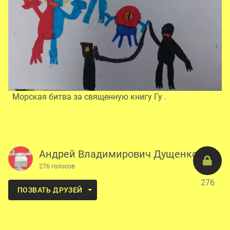
Морская битва за священную книгу Гу .
Андрей Владимирович Дущенко
276 голосов
276
ПОЗВАТЬ ДРУЗЕЙ