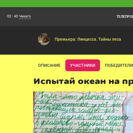
03
:
40
Чикаго
ТЕЛЕПР
Зебра в клеточку. Яркие дни
03:00
А если снег? — Гоша, рисуй! — Добры
Премьера: Линцесса. Тайны леса
ОПИСАНИЕ
УЧАСТНИКИ
ПОБЕДИТЕЛИ
Испытай океан на п