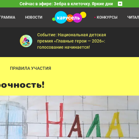
Сейчас в эфире: Зебра в клеточку. Яркие дни
ОГРАММА
НОВОСТИ
КОНКУРСЫ
ЧИТА
Бумажки
04:10
04
е дела — День рождения Пети — Гошина помощь — Изобретатели — 
Розовая клумба — Звёздная ночь — А был ли пт
Событие: Национальная детская
премия «Главные герои — 2026»:
голосование начинается!
ПРАВИЛА УЧАСТИЯ
рочность!