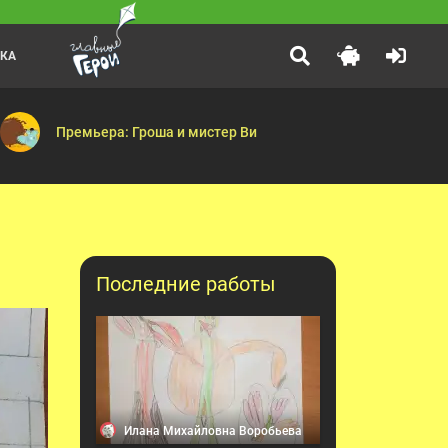
ЛКА
Фиксики. Самое время!
:40
Нужные вещи — Спортивное настроение — Пойми меня — Тяжёлый пох
енчик? — Крокодиловы слёзы — Удачный кадр — Сокровища бумажн
Материя — Изобретение — Циолковский — Диван — Ледников
Премьера: Гроша и мистер Ви
Последние работы
Илана Михайловна Воробьева