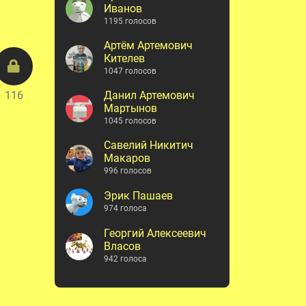
Иванов
1195 голосов
Артём Артемович
Кителев
1047 голосов
116
Данил Артемович
Мартынов
1045 голосов
Савелий Никитич
Макаров
996 голосов
Эрик Пашаев
974 голоса
Георгий Алексеевич
Власов
942 голоса