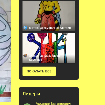
Матвей Артемович Придаткин
Александр Михайлович
Кореннов
ПОКАЗАТЬ ВСЕ
Лидеры
Арсений Евгеньевич