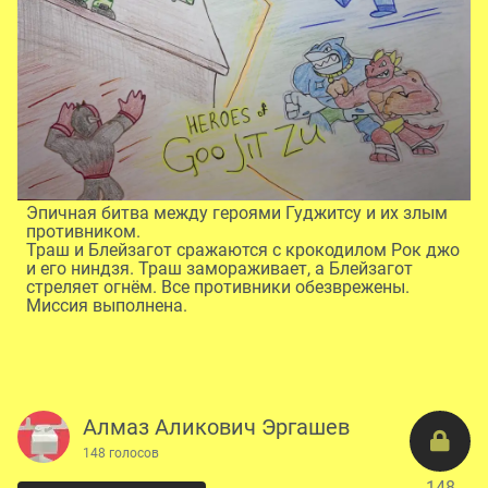
Эпичная битва между героями Гуджитсу и их злым
противником.
Траш и Блейзагот сражаются с крокодилом Рок джо
и его ниндзя. Траш замораживает, а Блейзагот
стреляет огнём. Все противники обезврежены.
Миссия выполнена.
Алмаз Аликович Эргашев
148 голосов
148