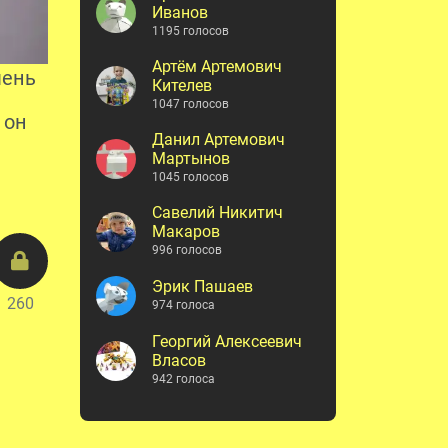
Иванов
1195 голосов
Артём Артемович
чень
Кителев
1047 голосов
 он
Данил Артемович
Мартынов
1045 голосов
Савелий Никитич
Макаров
996 голосов
Эрик Пашаев
260
974 голоса
Георгий Алексеевич
Власов
942 голоса