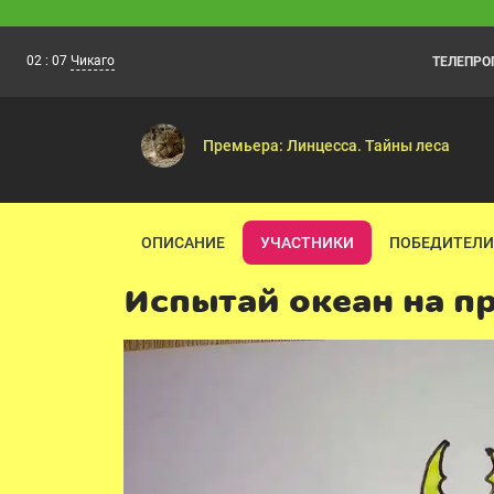
02
:
07
Чикаго
ТЕЛЕПР
Ми-Ми-Мишки
01:00
Необитаемый остров — Г
Премьера: Линцесса. Тайны леса
ОПИСАНИЕ
УЧАСТНИКИ
ПОБЕДИТЕЛИ
Испытай океан на п