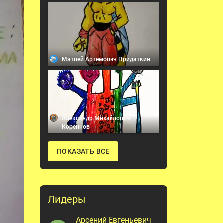
Матвей Артемович Придаткин
Александр Михайлович
Кореннов
ПОКАЗАТЬ ВСЕ
Лидеры
Арсений Евгеньевич