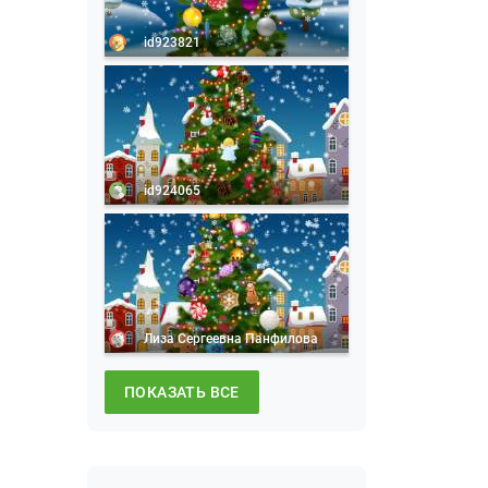
id923821
id924065
Лиза Сергеевна Панфилова
ПОКАЗАТЬ ВСЕ