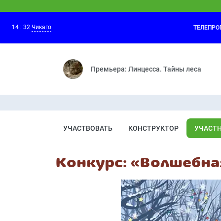
14
:
32
Чикаго
ТЕЛЕПР
Фиксики
14:20
Паучок — Деньги — Рюкзак — Посудомо
Премьера: Линцесса. Тайны леса
УЧАСТВОВАТЬ
КОНСТРУКТОР
УЧАСТ
Конкурс: «Волшебна