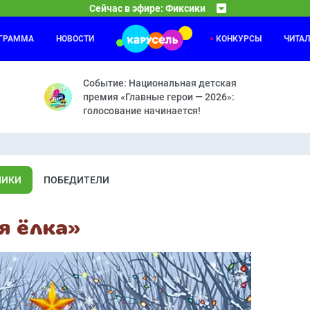
Сейчас в эфире: Фиксики
ОГРАММА
НОВОСТИ
КОНКУРСЫ
ЧИТА
Приключения Пети и Волка
15:30
16
ечная машина — Машина времени — Зубная паста — Вертолёт — Ко
Дело о Власти рептилоидов и символе мира — Дело
Событие: Национальная детская
премия «Главные герои — 2026»:
голосование начинается!
НИКИ
ПОБЕДИТЕЛИ
я ёлка»