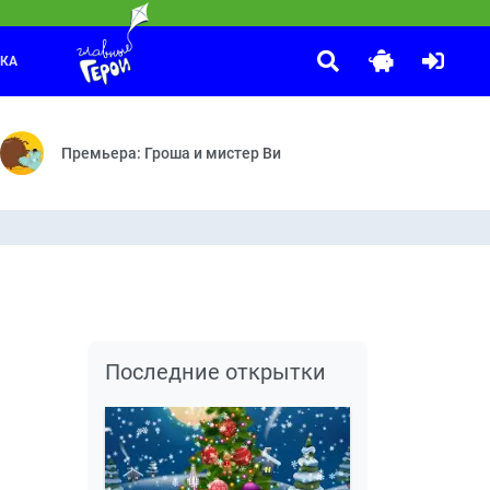
ЛКА
Маша и Медведь
:35
феварка — Крепёж — Вирус — Сковорода — Окно
 о Царице ночи — Дело Богинь мщения Эриний — Дело о Книге судеб 
У страха глаза велики — Добро пожаловать в «Гранд уютъ» —
Премьера: Гроша и мистер Ви
Последние открытки