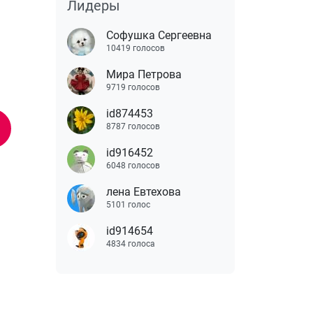
Лидеры
Софушка Сергеевна
10419 голосов
Мира Петрова
9719 голосов
id874453
8787 голосов
id916452
6048 голосов
лена Евтехова
5101 голос
id914654
4834 голоса