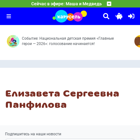
16:35
Смешарики
Сейчас в эфире: Маша и Медведь
Мечтать полезно — Всем нужен гол! — Раз — картошка, 
17:30
Оранжевая корова
Забытая история — Завтрак из шести букв — Личная 
18:30
Маленький Макар — Почта — Лучший кадр — Морской у
Событие: Национальная детская премия «Главные
герои — 2026»: голосование начинается!
Елизавета Сергеевна
Панфилова
Подпишитесь на наши новости