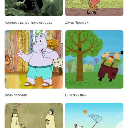
Кролик с капустного огорода
Джек-Простак
День везения
Пык пык пык