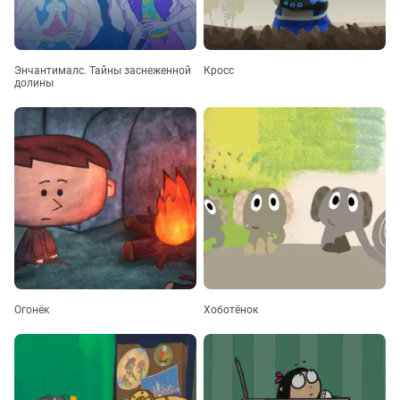
Энчантималс. Тайны заснеженной
Кросс
долины
Огонёк
Хоботёнок