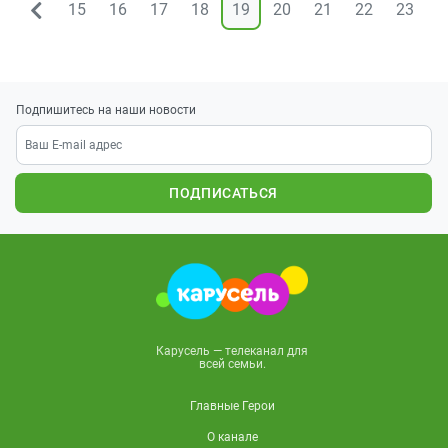
15
16
17
18
19
20
21
22
23
2
&larr;
Подпишитесь на наши новости
ПОДПИСАТЬСЯ
Карусель — телеканал для
всей семьи.
Главные Герои
О канале