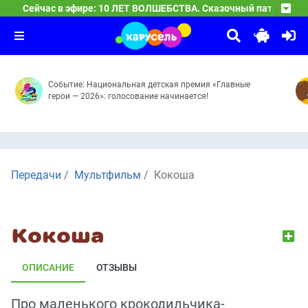
19:45
Сейчас в эфире: 10 ЛЕТ ВОЛШЕБСТВА. Сказочный патруль
Поля, Тим и Лёва
Долгие сборы — Тайна Лукоморья — Волшебный город 
21:00
Ми-Ми-Мишки
Команда – это сила! — Бука в животе — Кем будет Лёв
22:00
День рождения Вали — Плохой Валя — Мультик — Больш
Событие: Национальная детская премия «Главные
герои — 2026»: голосование начинается!
Передачи
Мультфильм
Кокоша
Кокоша
ОПИСАНИЕ
ОТЗЫВЫ
Про маленького крокодильчика-