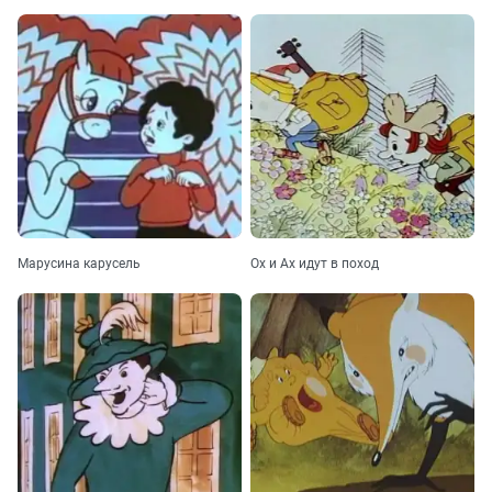
Марусина карусель
Ох и Ах идут в поход