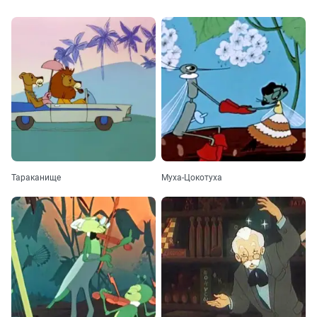
Тараканище
Муха-Цокотуха