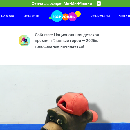
Сейчас в эфире: Ми-Ми-Мишки
ОГРАММА
НОВОСТИ
КОНКУРСЫ
ЧИТА
Забезу
04:00
ол — Мишка-невидимка — Следствие ведут мишки — По своим прави
Зайка и
Событие: Национальная детская
премия «Главные герои — 2026»:
голосование начинается!