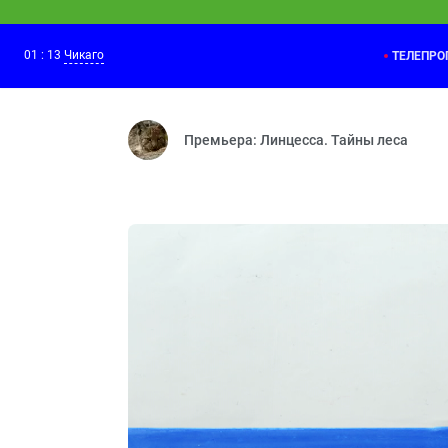
01
:
13
Чикаго
ТЕЛЕПР
Ми-Ми-Мишки
01:00
Необитаемый остров — Г
Премьера: Линцесса. Тайны леса