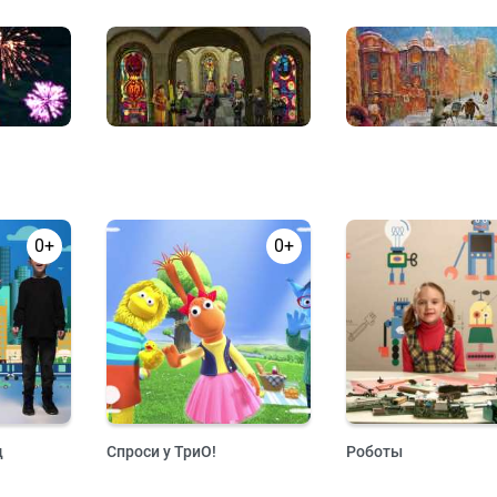
0+
0+
д
Спроси у ТриО!
Роботы