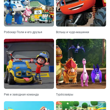
Робокар Поли и его друзья
Вспыш и чудо-машинки
Рев и заводная команда
Турбозавры