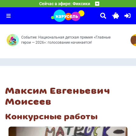
06:00
Команда Флоры
Сейчас в эфире: Фиксики
Цыплёнок — Радионяня — Узлы — Лифт — Чертёж — Дат
07:00
Парк Турум-Бурум
Танцуют все! — Чужой огород — Вот это номер! — Не н
08:00
Выпуск 69
Событие: Национальная детская премия «Главные
герои — 2026»: голосование начинается!
Максим Евгеньевич
Моисеев
Конкурсные работы