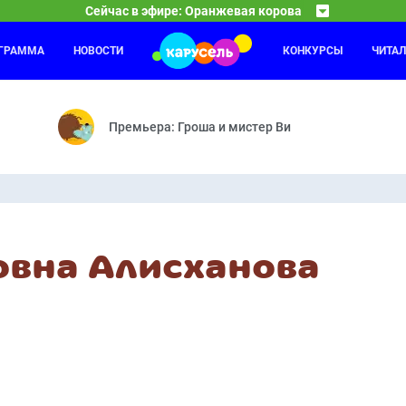
Сейчас в эфире: Оранжевая корова
ОГРАММА
НОВОСТИ
КОНКУРСЫ
ЧИТА
Спокойной ночи, малыши!
19:30
19
Робот — Сонные каникулы — Ярмарка — День ошибок — Моя няня —
Передача «Спокойной ночи, малыши!» — уникальное
Премьера: Гроша и мистер Ви
овна Алисханова