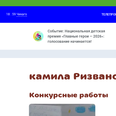
18
:
59
Чикаго
ТЕЛЕПР
Оранжевая корова
18:30
Средние века — Розыгрыш — Грабли — 
Событие: Национальная детская
премия «Главные герои — 2026»:
голосование начинается!
камила Ризван
Конкурсные работы