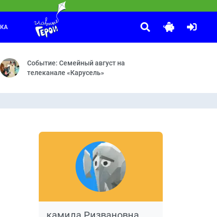
ЛКА
10 ЛЕТ ВОЛШЕБСТВА. Сказочный патруль
:45
 Непростая работа
 явление на телевидении. Программа существует с сентября 1964 г
Волшебная ботаника — Страна саламандр — Пряничный домик
Событие: Семейный август на
телеканале «Карусель»
камила Ризвановна