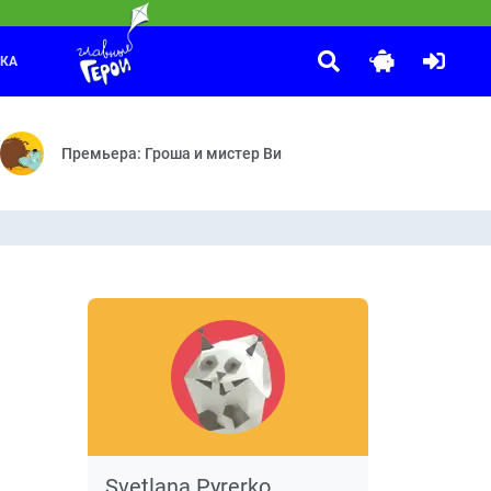
ЛКА
Смешарики. Пинкод
:30
ября 1964 года. Она никогда не переставала выходить в эфир и вс
— Улётные пироги — Гонки в Вауграде — Засушливый день — Музыко
Двигатель прогресса — Лучший из миров — Космические жму
Премьера: Гроша и мистер Ви
Svetlana Pyrerko