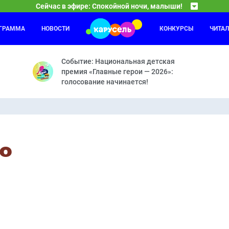
Сейчас в эфире: Спокойной ночи, малыши!
ОГРАММА
НОВОСТИ
КОНКУРСЫ
ЧИТА
Мастер Витя и Мотор
13:15
14
 уникальное явление на телевидении. Программа существует с сент
Динобот — Песенка для цветов — Мотор и пчёлы 
Событие: Национальная детская
премия «Главные герои — 2026»:
голосование начинается!
ko