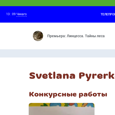
13
:
09
Чикаго
ТЕЛЕПР
Спокойной ночи, малыши!
13:00
Передача «Спокойной ночи, малыши!» —
Премьера: Линцесса. Тайны леса
Svetlana Pyrer
Конкурсные работы