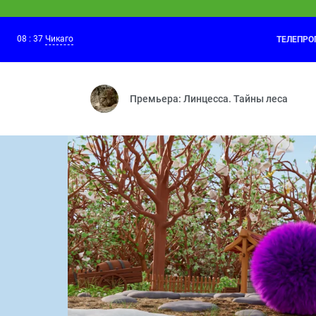
08
:
37
Чикаго
ТЕЛЕПР
КОШЕЧКИ-СОБАЧКИ
08:20
Эх, Мия-Мия — Новичок — Английский 
Премьера: Линцесса. Тайны леса