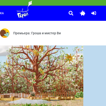
ЛКА
Что, зачем и почему?
:00
та — ПДД — Почтовый квест — Спасите шляпу!
 деле, и на этот раз их ждёт большое путешествие!
В 2025 году телеканалу «Карусель» исполняется 15 лет! В че
Премьера: Гроша и мистер Ви