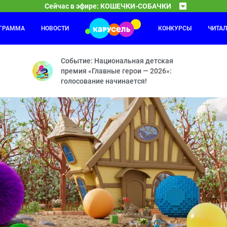
Сейчас в эфире: КОШЕЧКИ-СОБАЧКИ
ОГРАММА
НОВОСТИ
КОНКУРСЫ
ЧИТА
Каникулы Светофоровых
09:30
10
натюрморт — Где же Максик? — Считалка — Лесная прогулка — Раке
Помните дружную семью Светофоровых? Они снова в
Событие: Национальная детская
премия «Главные герои — 2026»:
голосование начинается!