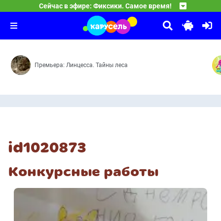
Сейчас в эфире: Фиксики. Самое время!
Фиксики. Самое время!
04:40
Материя — Изобретение — Циолковский — Диван — Ле
Премьера: Линцесса. Тайны леса
id1020873
Конкурсные работы