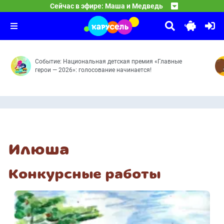
24:30
Лунтик
Сейчас в эфире: Маша и Медведь
Мохнатые качели — Кое-кто в сапогах — Грязное дело 
01:30
Смешарики
Важное поручение — Кто тут самый-самый? — Ценный п
03:00
Рояль — Энергия храпа — Молочное пари — Аноним — А
Событие: Национальная детская премия «Главные
герои — 2026»: голосование начинается!
Илюша
Конкурсные работы