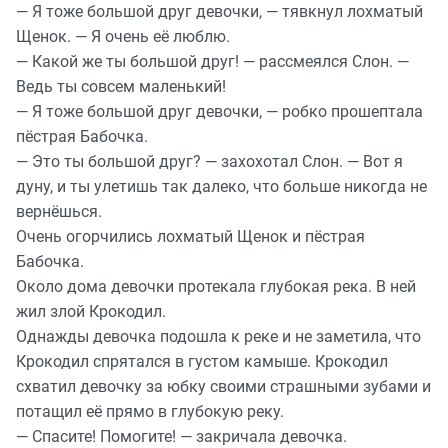
— Я тоже большой друг девочки, — тявкнул лохматый
Щенок. — Я очень её люблю.
— Какой же ты большой друг! — рассмеялся Слон. —
Ведь ты совсем маленький!
— Я тоже большой друг девочки, — робко прошептала
пёстрая Бабочка.
— Это ты большой друг? — захохотал Слон. — Вот я
дуну, и ты улетишь так далеко, что больше никогда не
вернёшься.
Очень огорчились лохматый Щенок и пёстрая
Бабочка.
Около дома девочки протекала глубокая река. В ней
жил злой Крокодил.
Однажды девочка подошла к реке и не заметила, что
Крокодил спрятался в густом камыше. Крокодил
схватил девочку за юбку своими страшными зубами и
потащил её прямо в глубокую реку.
— Спасите! Помогите! — закричала девочка.