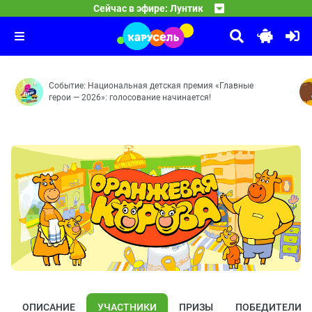
01:30
Смешарики
Сейчас в эфире: Лунтик
Ритм — Игра — Карта — Потеря памяти — Роль — Бука
03:00
10 ЛЕТ ВОЛШЕБСТВА. Сказочный патруль
Бойкот — Невидимка — Сувенир — Фанерное солнце — 
04:00
Часовых дел мастерица — Доспехи богатыря — Баю-ба
Событие: Национальная детская премия «Главные
герои — 2026»: голосование начинается!
ОПИСАНИЕ
УЧАСТНИКИ
ПРИЗЫ
ПОБЕДИТЕЛИ