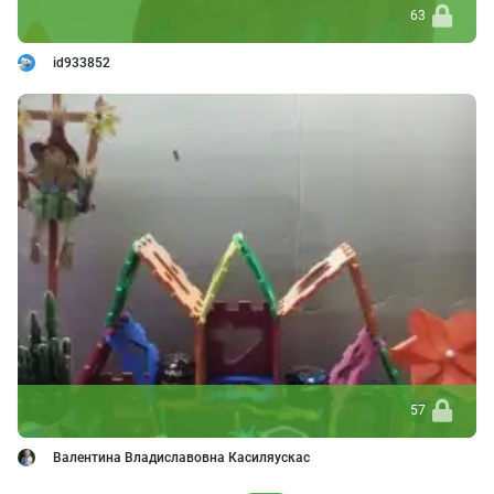
63
id933852
57
Валентина Владиславовна Касиляускас