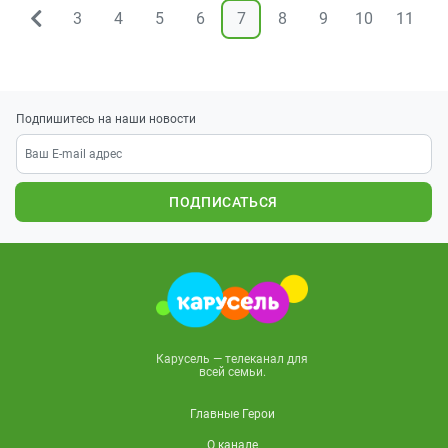
3
4
5
6
7
8
9
10
11
1
&larr;
Подпишитесь на наши новости
ПОДПИСАТЬСЯ
Карусель — телеканал для
всей семьи.
Главные Герои
О канале