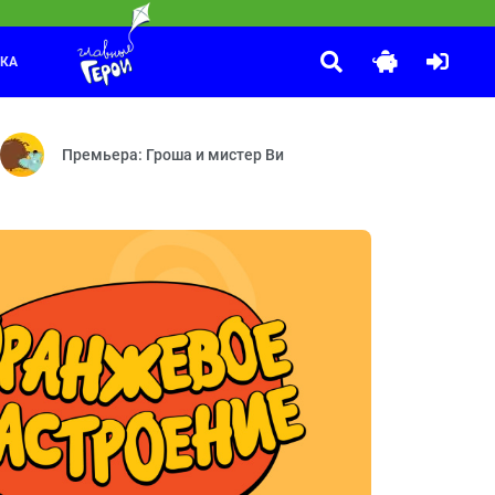
ЛКА
Ералаш
:10
банюши — Дружебин — Баранка
5 лет! В честь этого события телеканал запускает познавательную 
№362 Тайна. Какие хорошие дети!.. Клёв — №360 Успокойся!
Премьера: Гроша и мистер Ви