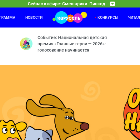
Сейчас в эфире: Смешарики. Пинкод
ОГРАММА
НОВОСТИ
КОНКУРСЫ
ЧИТА
Что, зачем и почему?
16:00
16
ов — Космические жмурки — Тайна сгоревшей планеты — Вальс Ка
В 2025 году телеканалу «Карусель» исполняется 1
Событие: Национальная детская
премия «Главные герои — 2026»:
голосование начинается!