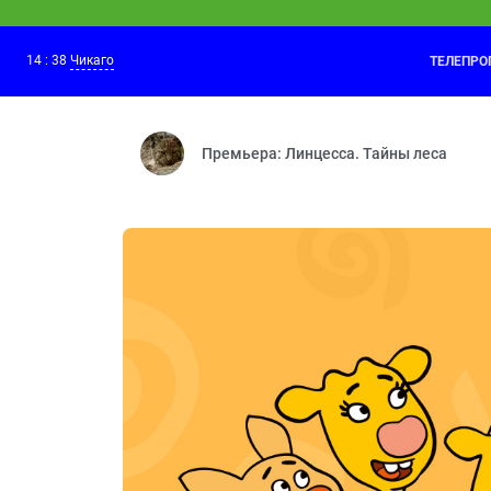
14
:
38
Чикаго
ТЕЛЕПР
Смешарики. Пинкод
14:30
Двигатель прогресса — Лучший из мир
Премьера: Линцесса. Тайны леса