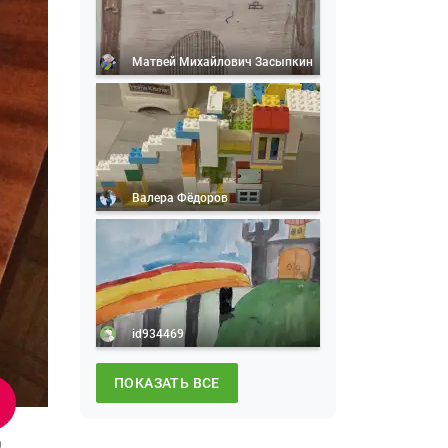
Матвей Михайлович Засыпкин
Валера Фёдоров
id934469
ПОКАЗАТЬ ВСЕ
9