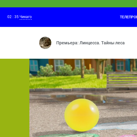
02
:
35
Чикаго
ТЕЛЕПР
Супер МЯУ
01:20
Раз Грейс, два Грейс — Битва невиди
Премьера: Линцесса. Тайны леса