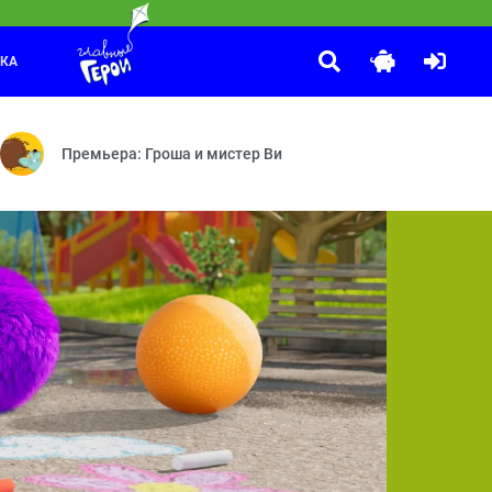
ЛКА
Бумажки
:10
— Операция «Большая кастрюля» — Застывшее время — Подарок с с
ень рождения Пети — Гошина помощь — Изобретатели — Нужные вещи
Розовая клумба — Звёздная ночь — А был ли птенчик? — К
Премьера: Гроша и мистер Ви