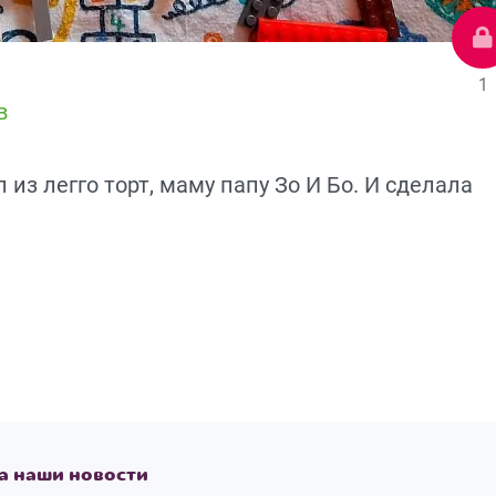
1
в
 из легго торт, маму папу Зо И Бо. И сделала
а наши новости