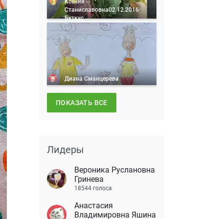
Ксения
Станиславовна02.12.2016
Буткус
Диана Сманцерева
ПОКАЗАТЬ ВСЕ
Лидеры
Вероника Руслановна
Гринева
18544 голоса
Анастасия
Владимировна Яшина