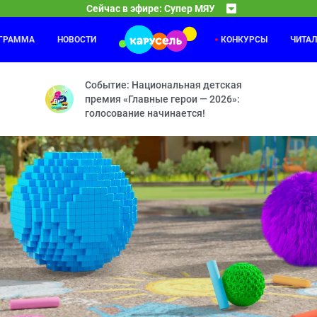
Сейчас в эфире: Супер МЯУ
ОГРАММА
НОВОСТИ
КОНКУРСЫ
ЧИТА
Зебра в клеточку. Яркие дни
03:00
04
мок — Таинственные семена — Шоу для Арнольда — Чистая работа 
А если снег? — Гоша, рисуй! — Добрые дела — Д
Событие: Национальная детская
премия «Главные герои — 2026»:
голосование начинается!