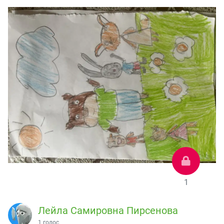
1
Лейла Самировна Пирсенова
1 голос