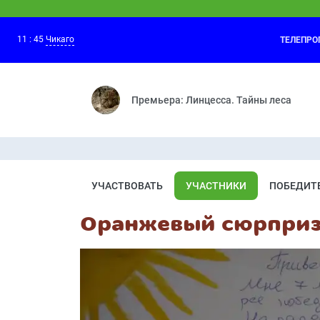
11
:
45
Чикаго
ТЕЛЕПР
Барбоскины
10:10
Пчёлка — Матч — Колыбельная для Дру
Премьера: Линцесса. Тайны леса
УЧАСТВОВАТЬ
УЧАСТНИКИ
ПОБЕДИТ
Оранжевый сюрпри