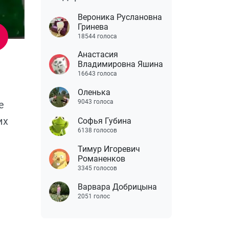
Вероника Руслановна
Гринева
18544 голоса
Анастасия
Владимировна Яшина
16643 голоса
Оленька
9043 голоса
е
их
Софья Губина
6138 голосов
Тимур Игоревич
Романенков
3345 голосов
Варвара Добрицына
2051 голос