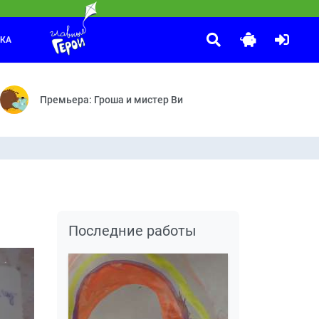
ЛКА
Спокойной ночи, малыши!
:00
а — Верное средство — Пицца — Шпинат, шоколад и условный рефл
аме и однажды решает найти путь домой.
Передача «Спокойной ночи, малыши!» — уникальное явление н
Премьера: Гроша и мистер Ви
Последние работы