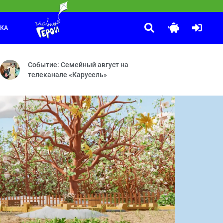
ЛКА
Оранжевая корова
:15
й Визирь
 явление на телевидении. Программа существует с сентября 1964 г
Как раньше — Ключ — Предсказание — Ну и фрукт — Велопрог
Событие: Семейный август на
телеканале «Карусель»