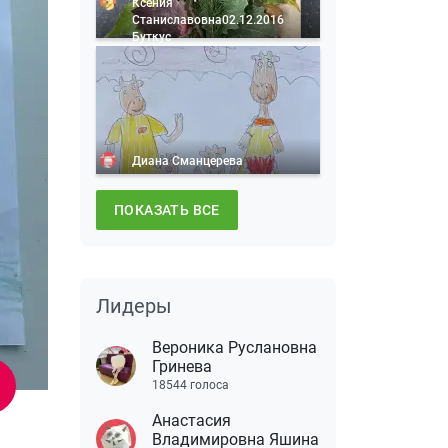
Ксения
Станиславовна02.12.2016
Буткус
Диана Сманцерева
ПОКАЗАТЬ ВСЕ
Лидеры
Вероника Руслановна
Гринева
18544 голоса
Анастасия
Владимировна Яшина