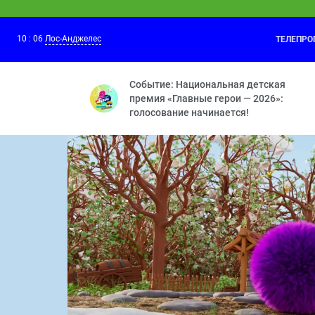
10
:
06
Лос-Анджелес
ТЕЛЕПР
10 ЛЕТ ВОЛШЕБСТВА. Сказочн
09:55
Новые герои — Сердце часов — Долгож
Событие: Национальная детская
премия «Главные герои — 2026»:
голосование начинается!