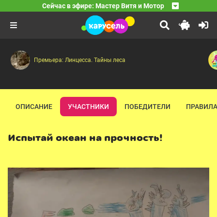
13:15
Смешарики. Пинкод
Сейчас в эфире: Мастер Витя и Мотор
Динобот — Песенка для цветов — Мотор и пчёлы — Улё
14:30
Что, зачем и почему?
Двигатель прогресса — Лучший из миров — Космическ
16:00
В 2025 году телеканалу «Карусель» исполняется 15 лет
Премьера: Линцесса. Тайны леса
ОПИСАНИЕ
УЧАСТНИКИ
ПОБЕДИТЕЛИ
ПРАВИЛА
Испытай океан на прочность!