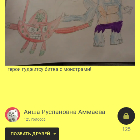
герои гуджитсу битва с монстрами!
Аиша Руслановна Аммаева
125 голосов
125
ПОЗВАТЬ ДРУЗЕЙ